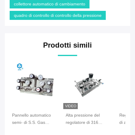
collettore automatico di cambiamento
quadro di controllo di controllo della pressione
Prodotti simili
VIDEO
Pannello automatico
Alta pressione del
Regolat
semi- di S.S. Gas
regolatore di 316
di accia
Changeover per il gas
bombole a gas di
del sist