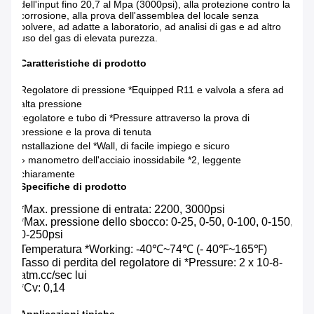
dell'input fino 20,7 al Mpa (3000psi), alla protezione contro la
corrosione, alla prova dell'assemblea del locale senza
polvere, ad adatte a laboratorio, ad analisi di gas e ad altro
uso del gas di elevata purezza.
Caratteristiche di prodotto
Regolatore di pressione *Equipped R11 e valvola a sfera ad
alta pressione
regolatore e tubo di *Pressure attraverso la prova di
pressione e la prova di tenuta
installazione del *Wall, di facile impiego e sicuro
» manometro dell'acciaio inossidabile *2, leggente
chiaramente
Specifiche di prodotto
*Max. pressione di entrata: 2200, 3000psi
*Max. pressione dello sbocco: 0-25, 0-50, 0-100, 0-150,
0-250psi
Temperatura *Working: -40℃~74℃ (- 40℉~165℉)
Tasso di perdita del regolatore di *Pressure: 2 x 10-8-
atm.cc/sec lui
*Cv: 0,14