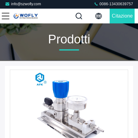
info@szwofly.com
0086-13430639757
Citazione
Prodotti