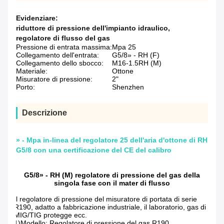
Evidenziare:
riduttore di pressione dell'impianto idraulico
,
regolatore di flusso del gas
Pressione di entrata massima:
Mpa 25
Collegamento dell'entrata:
G5/8» - RH (F)
Collegamento dello sbocco:
M16-1.5RH (M)
Materiale:
Ottone
Misuratore di pressione:
2"
Porto:
Shenzhen
Descrizione
» - Mpa in-linea del regolatore 25 dell'aria d'ottone di RH
G5/8 con una certificazione del CE del calibro
G5/8» - RH (M) regolatore di pressione del gas della
singola fase con il mater di flusso
Il regolatore di pressione del misuratore di portata di serie
R190, adatto a fabbricazione industriale, il laboratorio, gas di
MIG/TIG protegge ecc.
1)Modello: Regolatore di pressione del gas R190