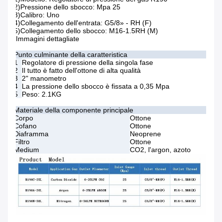
2)Pressione dello sbocco: Mpa 25
3)Calibro: Uno
4)Collegamento dell'entrata: G5/8» - RH (F)
5)Collegamento dello sbocco: M16-1.5RH (M)
Immagini dettagliate
Punto culminante della caratteristica
1
Regolatore di pressione della singola fase
2
Il tutto è fatto dell'ottone di alta qualità
3
2" manometro
4
La pressione dello sbocco è fissata a 0,35 Mpa
5
Peso: 2.1KG
Materiale della componente principale
Corpo
Ottone
Cofano
Ottone
Diaframma
Neoprene
Filtro
Ottone
Medium
CO2, l'argon, azoto