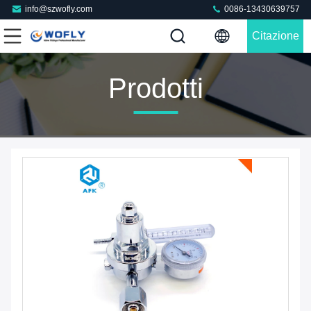
info@szwofly.com
0086-13430639757
Citazione
Prodotti