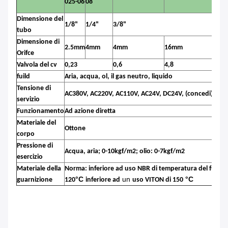
025-06
08
Dimensione del
1/8"
1/4"
3/8"
1/
tubo
Dimensione di
2.5mm
4mm
4mm
16mm
16
Orifce
Valvola del cv
0,23
0,6
4,8
4,8
fuild
Aria, acqua, ol, il gas neutro, liquido
Tensione di
±
AC380V, AC220V, AC110V, AC24V, DC24V, (concedi)
10
servizio
Funzionamento
Ad azione diretta
Ti
Materiale del
Ottone
vis
corpo
Pressione di
Acqua, aria; 0-10kgf/m2; olio: 0-7kgf/m2
esercizio
Materiale della
Norma: inferiore ad uso NBR di temperatura del fuild d
°C
un
°C
guarnizione
120
inferiore ad
uso VITON di 150