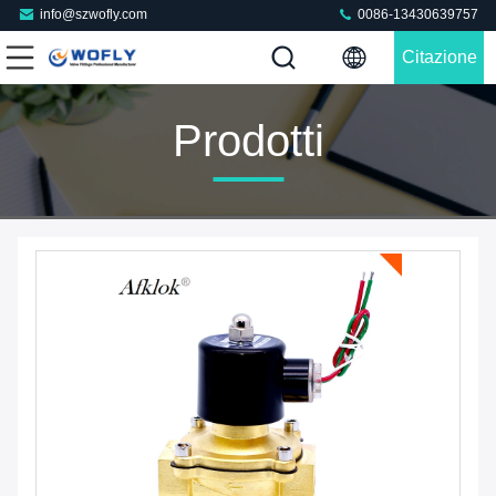
info@szwofly.com
0086-13430639757
Citazione
Prodotti