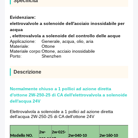
Specificità
Evidenziare:
elettrovalvole a solenoide dell'acciaio inossidabile per
acqua
,
elettrovalvola a solenoide del controllo delle acque
Applicazione:
Generale, acqua, olio, aria
Materiale:
Ottone
Materiale corpo:
Ottone, acciaio inossidabile
Porto:
Shenzhen
Descrizione
Normalmente chiuso a 1 pollici ad azione diretta
d'ottone 2W-250-25 di CA dell'elettrovalvola a solenoide
dell'acqua 24V
Elettrovalvola a solenoide a 1 pollici ad azione diretta
dell'acqua 2W-250-25 di CA dell'ottone 24V
2w-
2w-025-
Modello NO.
2w-040-10
2w-160-10
2w