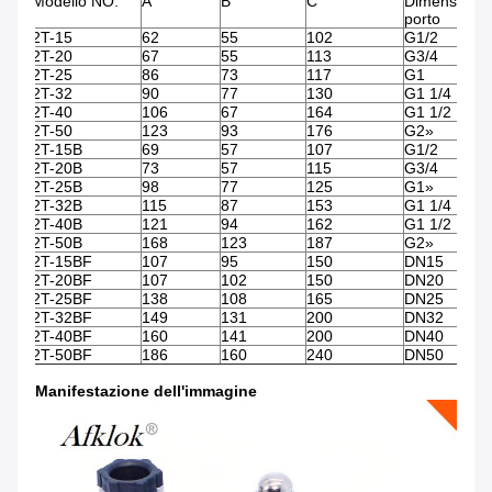
Modello NO.
A
B
C
Dimensione 
porto
2T-15
62
55
102
G1/2
2T-20
67
55
113
G3/4
2T-25
86
73
117
G1
2T-32
90
77
130
G1 1/4
2T-40
106
67
164
G1 1/2
2T-50
123
93
176
G2»
2T-15B
69
57
107
G1/2
2T-20B
73
57
115
G3/4
2T-25B
98
77
125
G1»
2T-32B
115
87
153
G1 1/4
2T-40B
121
94
162
G1 1/2
2T-50B
168
123
187
G2»
2T-15BF
107
95
150
DN15
2T-20BF
107
102
150
DN20
2T-25BF
138
108
165
DN25
2T-32BF
149
131
200
DN32
2T-40BF
160
141
200
DN40
2T-50BF
186
160
240
DN50
Manifestazione dell'immagine