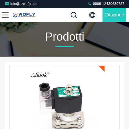
info@szwofly.com
0086-13430639757
Citazione
Prodotti