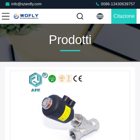
info@szwofly.com
0086-13430639757
Citazione
Prodotti