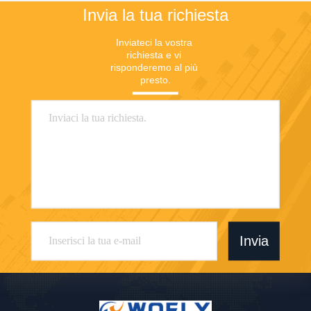
Invia la tua richiesta
Inviateci la vostra 
richiesta e vi 
risponderemo al più 
presto.
Invia