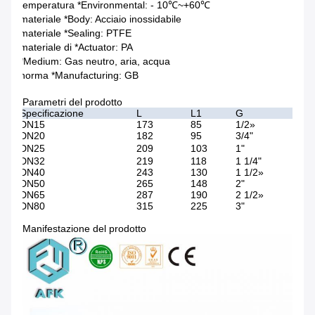
temperatura *Environmental: - 10℃~+60℃
materiale *Body: Acciaio inossidabile
materiale *Sealing: PTFE
materiale di *Actuator: PA
*Medium: Gas neutro, aria, acqua
norma *Manufacturing: GB
Parametri del prodotto
Specificazione
L
L1
G
DN15
173
85
1/2»
DN20
182
95
3/4"
DN25
209
103
1"
DN32
219
118
1 1/4"
DN40
243
130
1 1/2»
DN50
265
148
2"
DN65
287
190
2 1/2»
DN80
315
225
3"
Manifestazione del prodotto