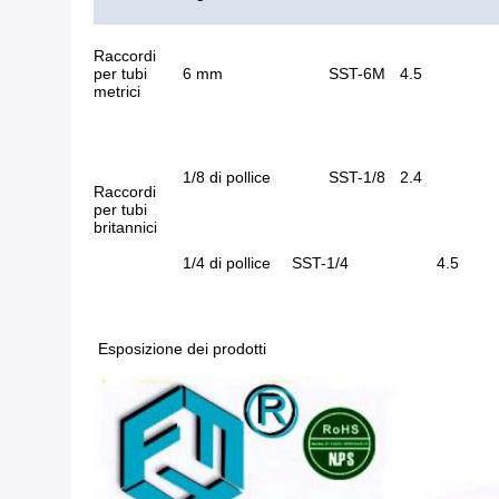
Raccordi
per tubi
6 mm
SST-6M
4.5
metrici
1/8 di pollice
SST-1/8
2.4
Raccordi
per tubi
britannici
1/4 di pollice
SST-1/4
4.5
Esposizione dei prodotti