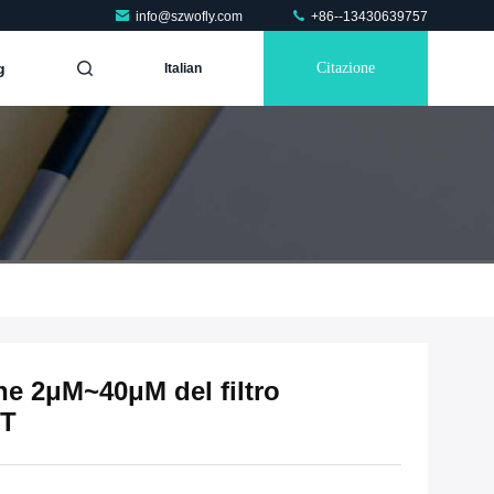
info@szwofly.com
+86--13430639757
g
Citazione
Italian
ne 2μM~40μM del filtro
 T