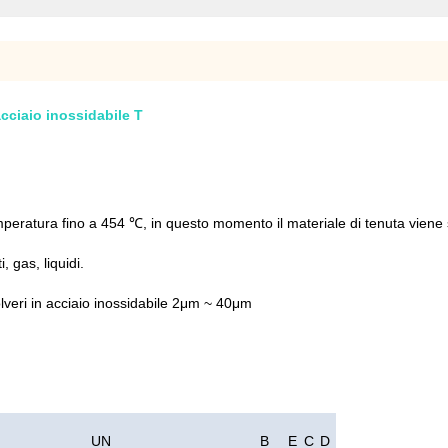
cciaio inossidabile T
eratura fino a 454 ℃, in questo momento il materiale di tenuta viene s
, gas, liquidi.
polveri in acciaio inossidabile 2μm ~ 40μm
UN
B
E
C
D