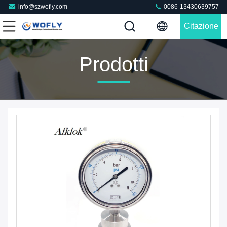
info@szwofly.com
0086-13430639757
Citazione
Prodotti