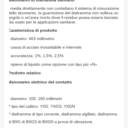
Manometro di diaframma sanitario
I media direttamente non contattano il sistema di misurazione
dello strumento, la guarnizione del diaframma non solleva un
angolo o un'area morto dove il residuo possa essere lasciato.
Sia usato per le applicazioni sanitarie.
Caratteristica di prodotto
* diametro: ¢63 millimetro
* cassa di acciaio inossidabile e internals
* accuratezza: 1%, 1,5%, 2,5%
* ripieno di liquido come opzione con tipo più «N»
Prodotto relativo
Manometro elettrico del contatto
* diametro: 100, 160 millimetri
* tipo del calibro: YXG, YXGS, YXGN
* diaframma di tipo corrente, diaframma sigillato, diaframma 
di BXG di BXGS di BXGN a prova di vibrazione.