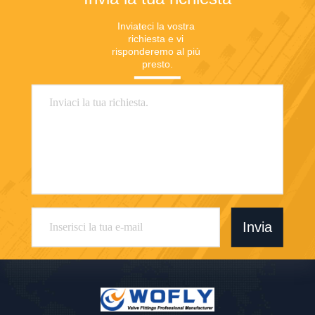
Inviateci la vostra 
richiesta e vi 
risponderemo al più 
presto.
Invia