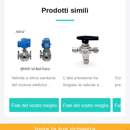
Prodotti simili
Valvola a sfera sanitaria
L'alta pressione ha
Compres
del motore elettrico
forgiato la valvola a
pressio
della flangia di 3 modi
sfera a tre corsie del OD
1000PSI
dell'acciaio inossidabile
del puntale dell'acciaio
doppia v
Fate del vostro meglio
Fate del vostro meglio
Fate de
inossidabile del gas
del sind
puntale
Prezzo
Prezzo
Invia la tua richiesta