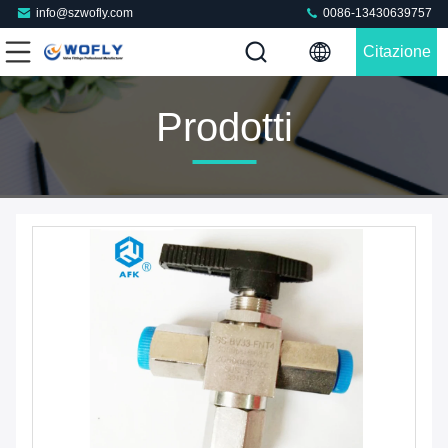
info@szwofly.com
0086-13430639757
Citazione
Prodotti