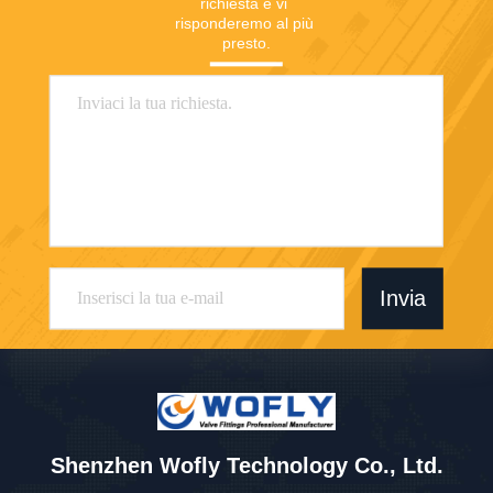
richiesta e vi 
risponderemo al più 
presto.
Invia
Shenzhen Wofly Technology Co., Ltd.