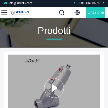
info@szwofly.com
0086-13430639757
Citazione
Prodotti