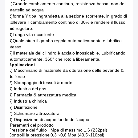
1)Grande cambiamento continuo, resistenza bassa, non del
martello ad acqua
2)forma Y tipa ingrandetta alla sezione scorrente, in grado di
sollevare il cambiamento continuo di 30% e rendere il flusso
più regolare.
3)Lunga vita eccellente
4)Quale aiuto il gambo regola automaticamente e lubrifica
stesso
5)Il materiale del cilindro è acciaio inossidabile. Lubrificando
automaticamente, 360° che rotola liberamente.
Applicazioni
1) Macchinario di materiale da otturazione delle bevande &
dell'orso
2) Stampaggio di tessuti & morte
3) Industria del gas
4) Farmacia & attrezzatura medica
5) Industria chimica
6) Disinfezione
7) Schiumare attrezzatura.
8) Disposizione di acque luride dell'acqua
Parametri del prodotto
Pressione del fluido
Mpa di massimo 1,6 (232psi)
Controlli la pressione
0,3 ~0,8 Mpa (43.5~116psi)