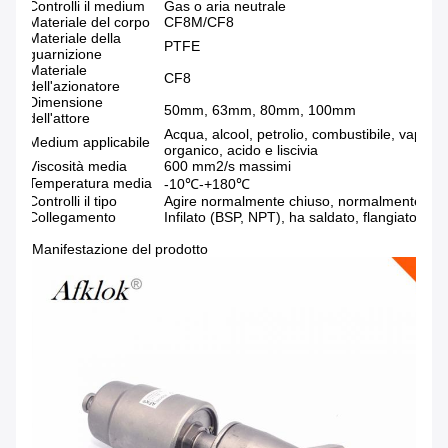
Controlli il medium
Gas o aria neutrale
Materiale del corpo
CF8M/CF8
Materiale della
PTFE
guarnizione
Materiale
CF8
dell'azionatore
Dimensione
50mm, 63mm, 80mm, 100mm
dell'attore
Acqua, alcool, petrolio, combustibile, vapore,
Medium applicabile
organico, acido e liscivia
Viscosità media
600 mm2/s massimi
Temperatura media
-10℃-+180℃
Controlli il tipo
Agire normalmente chiuso, normalmente ape
Collegamento
Infilato (BSP, NPT), ha saldato, flangiato, Tri
Manifestazione del prodotto