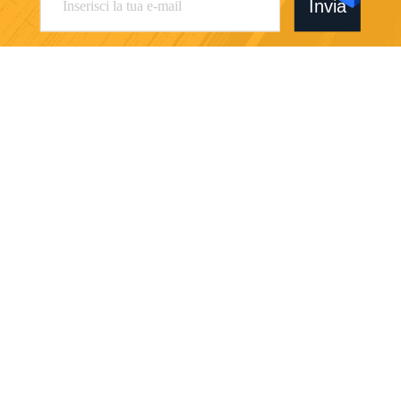
Invia
Shenzhen Wofly Technology Co., Ltd.
info@szwofly.com
0086-13430639757
Foor 2, quarto Buidling, una
zona, zona industriale di Xin
he Xinxing 3th, viale di Fuha
i, Baoan, Guangdong, Cina.
Cina Buona qualità Regolatore di pressione dell'acciaio inossidabile
Fornitore. 2026 Shenzhen Wofly Technology Co., Ltd. Tutti i diritti riservati.