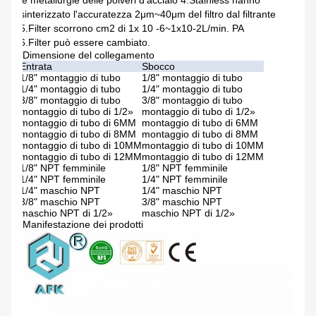
le metallurgie delle polveri d'acciaio 4.Stainless hanno
sinterizzato l'accuratezza 2μm~40μm del filtro dal filtrante
5.Filter scorrono cm2 di 1x 10 -6~1x10-2L/min. PA
6.Filter può essere cambiato.
Dimensione del collegamento
Entrata
Sbocco
1/8" montaggio di tubo
1/8" montaggio di tubo
1/4" montaggio di tubo
1/4" montaggio di tubo
3/8" montaggio di tubo
3/8" montaggio di tubo
montaggio di tubo di 1/2»
montaggio di tubo di 1/2»
montaggio di tubo di 6MM
montaggio di tubo di 6MM
montaggio di tubo di 8MM
montaggio di tubo di 8MM
montaggio di tubo di 10MM
montaggio di tubo di 10MM
montaggio di tubo di 12MM
montaggio di tubo di 12MM
1/8" NPT femminile
1/8" NPT femminile
1/4" NPT femminile
1/4" NPT femminile
1/4" maschio NPT
1/4" maschio NPT
3/8" maschio NPT
3/8" maschio NPT
maschio NPT di 1/2»
maschio NPT di 1/2»
Manifestazione dei prodotti