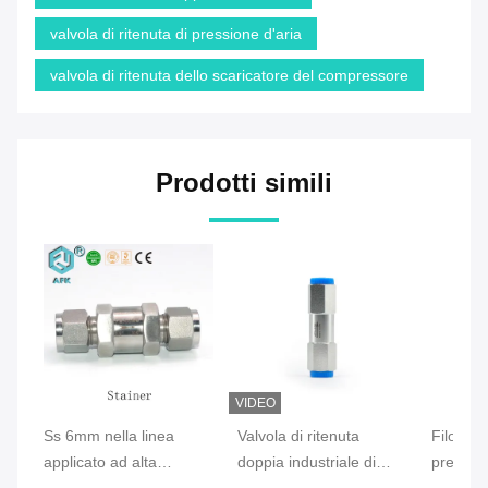
valvola di ritenuta di pressione d'aria
valvola di ritenuta dello scaricatore del compressore
Prodotti simili
VIDEO
Ss 6mm nella linea
Valvola di ritenuta
Filo est
applicato ad alta
doppia industriale di
pression
pressione dei filtri del
acciaio inossidabile
valvola 