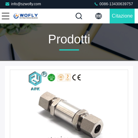
info@szwofly.com
0086-13430639757
Citazione
Prodotti